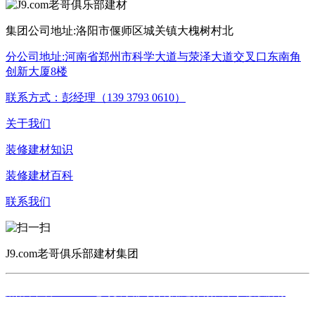
集团公司地址:洛阳市偃师区城关镇大槐树村北
分公司地址:河南省郑州市科学大道与荥泽大道交叉口东南角
创新大厦8楼
联系方式：彭经理（139 3793 0610）
关于我们
装修建材知识
装修建材百科
联系我们
J9.com老哥俱乐部建材集团
洛阳市偃师区J9.com老哥俱乐部综合利用建材有限公司 版权所有