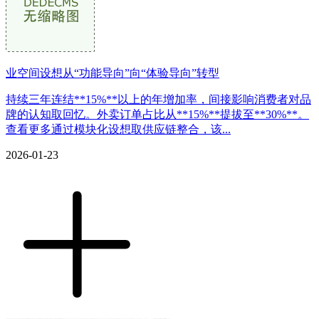
业空间设想从“功能导向”向“体验导向”转型
持续三年连结**15%**以上的年增加率，间接影响消费者对品
牌的认知取回忆。外卖订单占比从**15%**提拔至**30%**。
查看更多通过模块化设想取供应链整合，该...
2026-01-23