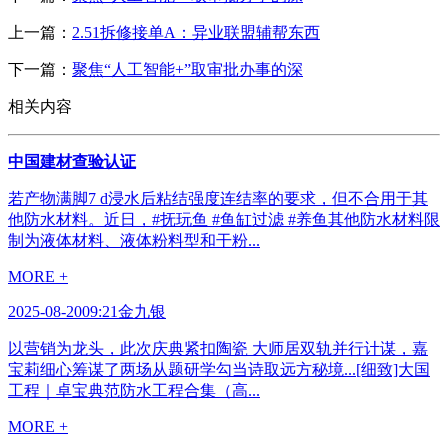
上一篇：
2.51拆修接单A：异业联盟辅帮东西
下一篇：
聚焦“人工智能+”取审批办事的深
相关内容
中国建材查验认证
若产物满脚7 d浸水后粘结强度连结率的要求，但不合用于其
他防水材料。近日，#抚玩鱼 #鱼缸过滤 #养鱼其他防水材料限
制为液体材料、液体粉料型和干粉...
MORE +
2025-08-2009:21金九银
以营销为龙头，此次庆典紧扣陶瓷 大师居双轨并行计谋，嘉
宝莉细心筹谋了两场从题研学勾当诗取远方秘境...[细致]大国
工程｜卓宝典范防水工程合集（高...
MORE +