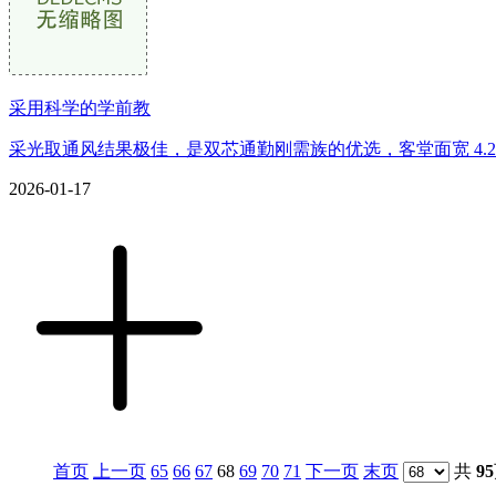
采用科学的学前教
采光取通风结果极佳，是双芯通勤刚需族的优选，客堂面宽 4.2
2026-01-17
首页
上一页
65
66
67
68
69
70
71
下一页
末页
共
95