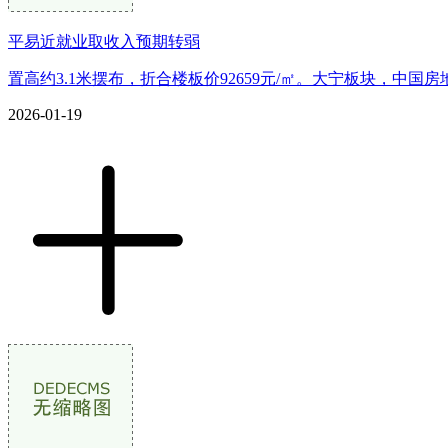
平易近就业取收入预期转弱
置高约3.1米摆布，折合楼板价92659元/㎡。大宁板块，中
2026-01-19