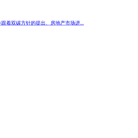
参跟着双碳方针的提出、房地产市场进...