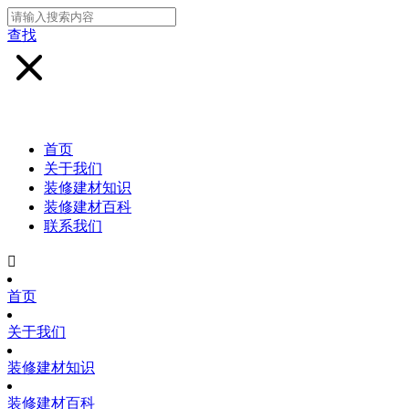
查找
首页
关于我们
装修建材知识
装修建材百科
联系我们

首页
关于我们
装修建材知识
装修建材百科