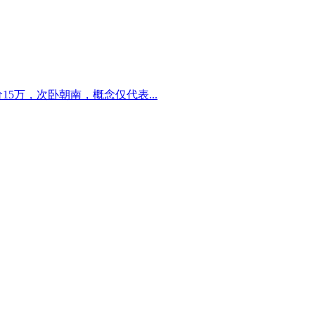
5万，次卧朝南，概念仅代表...