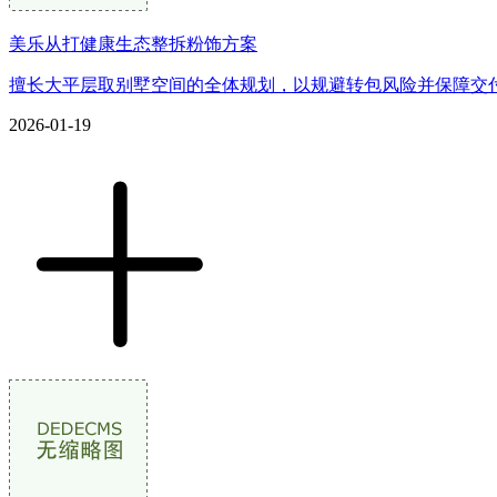
美乐从打健康生态整拆粉饰方案
擅长大平层取别墅空间的全体规划，以规避转包风险并保障交付质
2026-01-19