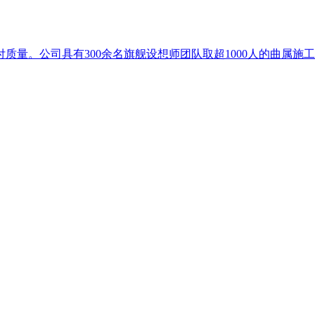
量。公司具有300余名旗舰设想师团队取超1000人的曲属施工步