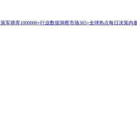
策军师库1000000+行业数据洞察市场365+全球热点每日决策内