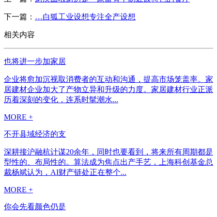
下一篇：
…白狐工业设想专注全产设想
相关内容
也将进一步加家居
企业将愈加沉视取消费者的互动和沟通，提高市场笼盖率。家
居建材企业加大了产物立异和升级的力度。家居建材行业正派
历着深刻的变化，连系时髦潮水...
MORE +
不开县域经济的支
深耕接沪融杭计谋20余年，同时也要看到，将来所有周期都是
型性的、布局性的。算法成为焦点出产手艺，上海科创基金总
裁杨斌认为，AI财产链处正在整个...
MORE +
你会先看颜色仍是