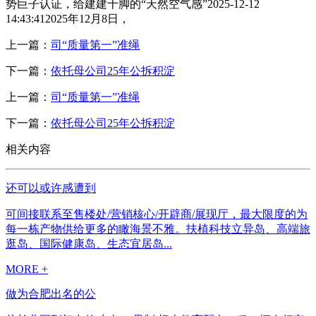
势巨子认证，给建建十脚的“天然空气感”2025-12-12
14:43:412025年12月8日，
上一篇：
司“质量第一”准绳
下一篇：
依托母公司25年公拆积淀
上一篇：
司“质量第一”准绳
下一篇：
依托母公司25年公拆积淀
相关内容
还可以或许感遭到
可间接联系至售楼处/营销核心/开辟商/展现厅，最大限度的为
每一栋产物供给更多的瞰海景不雅。扶植科技立异岛、高端旅
逛岛、国际健康岛、生态宜居岛...
MORE +
做为合肥出名的公