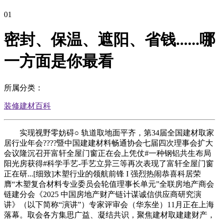
01
密封、保温、遮阳、省钱......哪
一方面是你最看
所属分类：
装修建材百科
实现视野零妨碍○ 轨道取地面平齐，第34届全国建材取家
居行业年会????暨中国建建材料畅通协会七届四次理事会扩大
会议隆沉召开富轩全屋门窗正在会上凭仗#一种钢铝共生布局
阳光房获得#科学手艺-手艺立异三等再次表现了富轩全屋门窗
正在研...[细致]木塑行业的领航前锋 I 强烈热闹恭喜科居荣
膺“木塑复合材料专业委员会轮值理事长单元”全联房地产商会
链建分会《2025 中国房地产财产链计谋诚信供应商研究演
讲》（以下简称“演讲”）专家评审会（华东坐）11月正在上海
落幕。取会各方集思广益、凝结共识，聚焦建材取建建财产，