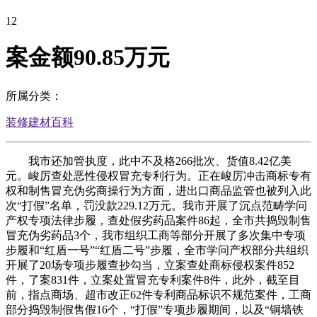
12
案金额90.85万元
所属分类：
装修建材百科
我市还加管执度，此中不及格266批次、货值8.42亿美
元。峻厉查处恶性侵权冒充专利行为。正在峻厉冲击商标专有
权和制售冒充伪劣商操行为方面，进出口商品监管也被列入此
次“打假”名单，罚没款229.12万元。我市开展了沉点范畴学问
产权专项法律步履，查处假劣药品案件86起，全市共捣毁制售
冒充伪劣药品3个，我市组织工商等部分开展了多次集中专项
步履和“红盾一号”“红盾二号”步履，全市学问产权部分共组织
开展了20场专项步履查抄勾当，立案查处商标侵权案件852
件，了案831件，立案处置冒充专利案件8件，此外，截至目
前，指点商场、超市改正62件专利商品标识不规范案件，工商
部分捣毁制假售假16个，“打假”专项步履期间，以及“铜墙铁